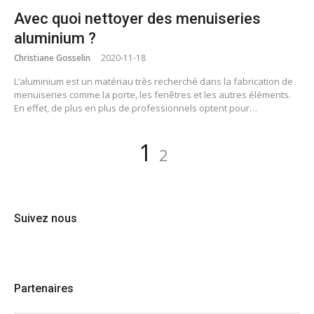
Avec quoi nettoyer des menuiseries
aluminium ?
Christiane Gosselin
2020-11-18
L’aluminium est un matériau très recherché dans la fabrication de
menuiseries comme la porte, les fenêtres et les autres éléments.
En effet, de plus en plus de professionnels optent pour…
Pagination
Page
Page
1
2
des
publications
Suivez nous
Partenaires