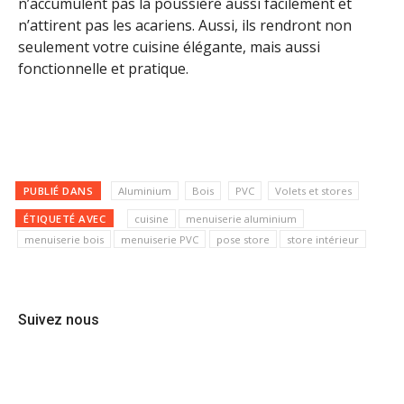
n’accumulent pas la poussière aussi facilement et
n’attirent pas les acariens. Aussi, ils rendront non
seulement votre cuisine élégante, mais aussi
fonctionnelle et pratique.
PUBLIÉ DANS
Aluminium
Bois
PVC
Volets et stores
ÉTIQUETÉ AVEC
cuisine
menuiserie aluminium
menuiserie bois
menuiserie PVC
pose store
store intérieur
Suivez nous