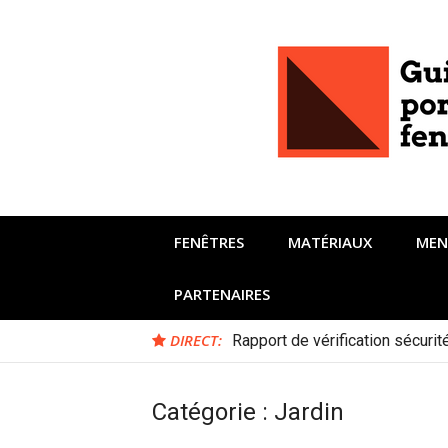
Aller
au
contenu
FENÊTRES
MATÉRIAUX
MEN
PARTENAIRES
DIRECT:
Rapport de vérification sécuri
Catégorie :
Jardin