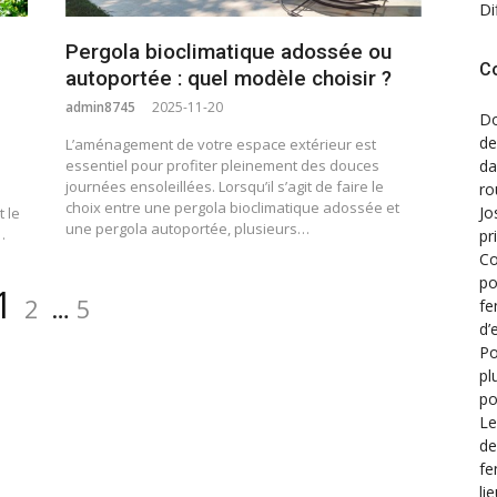
Di
Pergola bioclimatique adossée ou
C
autoportée : quel modèle choisir ?
admin8745
2025-11-20
Do
de
L’aménagement de votre espace extérieur est
essentiel pour profiter pleinement des douces
d
journées ensoleillées. Lorsqu’il s’agit de faire le
ro
choix entre une pergola bioclimatique adossée et
Jo
 le
une pergola autoportée, plusieurs…
…
pr
Co
po
Page
Page
Page
1
2
…
5
fe
d’
Po
pl
po
Le
de
fe
li