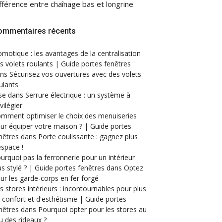
fférence entre chaînage bas et longrine
ommentaires récents
motique : les avantages de la centralisation
s volets roulants | Guide portes fenêtres
ans
Sécurisez vos ouvertures avec des volets
ulants
se
dans
Serrure électrique : un système à
ivilégier
mment optimiser le choix des menuiseries
ur équiper votre maison ? | Guide portes
nêtres
dans
Porte coulissante : gagnez plus
espace !
urquoi pas la ferronnerie pour un intérieur
us stylé ? | Guide portes fenêtres
dans
Optez
ur les garde-corps en fer forgé
s stores intérieurs : incontournables pour plus
 confort et d'esthétisme | Guide portes
nêtres
dans
Pourquoi opter pour les stores au
eu des rideaux ?