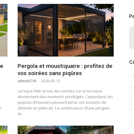
Pa
C
re
Pergola et moustiquaire : profitez de
vos soirées sans piqûres
admin8745
2026-05-13
Lorsque l’été arrive, les soirées sur la terrasse
deviennent des moments privilégiés. Cependant, les
piqûres d’insectes peuvent ternir ces instants de
n
détente en plein air. La combinaison d’une pergola
et…