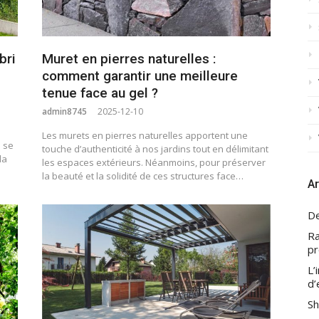
bri
Muret en pierres naturelles :
comment garantir une meilleure
tenue face au gel ?
admin8745
2025-12-10
Les murets en pierres naturelles apportent une
s se
touche d’authenticité à nos jardins tout en délimitant
la
les espaces extérieurs. Néanmoins, pour préserver
la beauté et la solidité de ces structures face…
Ar
De
Ra
pr
L’
d’
Sh