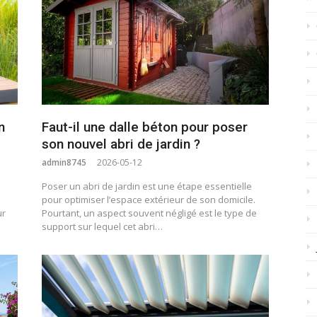
n
Faut-il une dalle béton pour poser
son nouvel abri de jardin ?
admin8745
2026-05-12
Poser un abri de jardin est une étape essentielle
pour optimiser l’espace extérieur de son domicile.
ur
Pourtant, un aspect souvent négligé est le type de
support sur lequel cet abri…