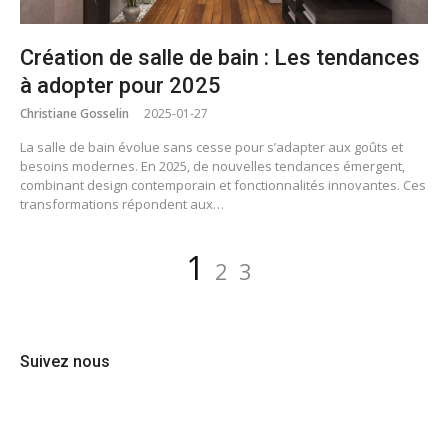
Création de salle de bain : Les tendances
à adopter pour 2025
Christiane Gosselin
2025-01-27
La salle de bain évolue sans cesse pour s’adapter aux goûts et
besoins modernes. En 2025, de nouvelles tendances émergent,
combinant design contemporain et fonctionnalités innovantes. Ces
transformations répondent aux…
Pagination
Page
Page
Page
1
2
3
des
publications
Suivez nous