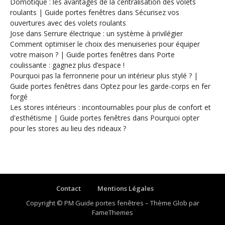
Domotique : les avantages de la centralisation des volets
roulants | Guide portes fenêtres
dans
Sécurisez vos
ouvertures avec des volets roulants
Jose
dans
Serrure électrique : un système à privilégier
Comment optimiser le choix des menuiseries pour équiper
votre maison ? | Guide portes fenêtres
dans
Porte
coulissante : gagnez plus d’espace !
Pourquoi pas la ferronnerie pour un intérieur plus stylé ? |
Guide portes fenêtres
dans
Optez pour les garde-corps en fer
forgé
Les stores intérieurs : incontournables pour plus de confort et
d'esthétisme | Guide portes fenêtres
dans
Pourquoi opter
pour les stores au lieu des rideaux ?
Contact
Mentions Légales
Copyright © PM Guide portes fenêtres
–
Thème Glob par
FameThemes