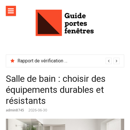
Aller
au
contenu
Rapport de vérification sécurité : à conserver précieusement
Salle de bain : choisir des
équipements durables et
résistants
admin8745
2026-06-30