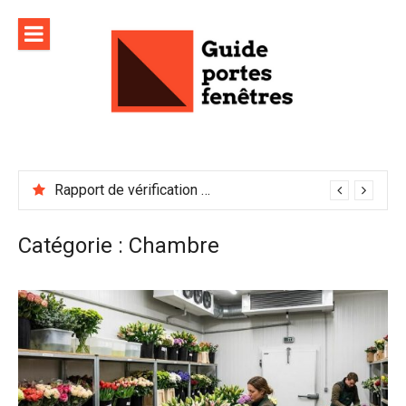
Aller
au
contenu
Rapport de vérification sécurité : à conserver précieusement
Catégorie :
Chambre