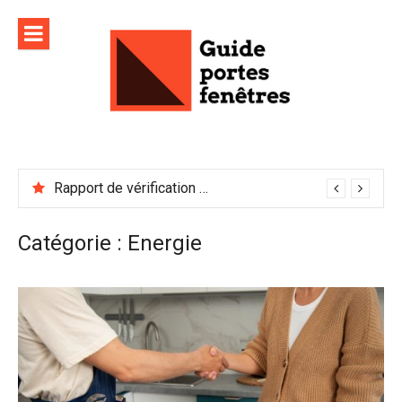
Aller
au
contenu
Rapport de vérification sécurité : à conserver précieusement
Catégorie :
Energie