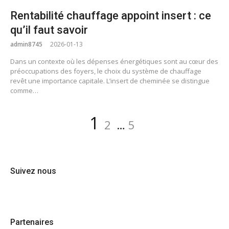
Rentabilité chauffage appoint insert : ce
qu’il faut savoir
admin8745
2026-01-13
Dans un contexte où les dépenses énergétiques sont au cœur des
préoccupations des foyers, le choix du système de chauffage
revêt une importance capitale. L’insert de cheminée se distingue
comme…
Pagination
Page
Page
Page
1
2
…
5
des
publications
Suivez nous
Partenaires