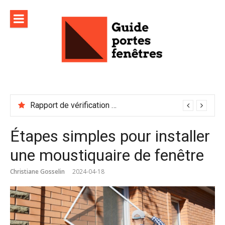
Aller
au
contenu
Rapport de vérification sécurité : à conserver précieusement
Étapes simples pour installer
une moustiquaire de fenêtre
Christiane Gosselin
2024-04-18