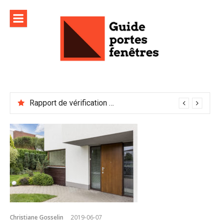
Aller
au
contenu
Rapport de vérification sécurité : à conserver précieusement
Christiane Gosselin
2019-06-07