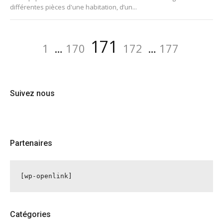
différentes pièces d'une habitation, d’un...
Pagination
Page
Page
Page
Page
Page
171
1
…
170
172
…
177
des
publications
Suivez nous
Partenaires
[wp-openlink]
Catégories