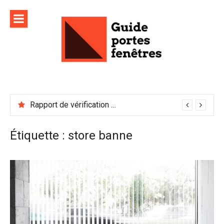
Aller
au
contenu
Rapport de vérification sécurité : à conserver précieusement
Étiquette :
store banne