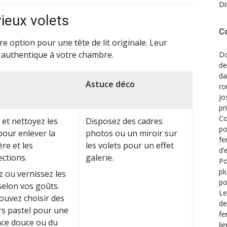
Di
vieux volets
C
e option pour une tête de lit originale. Leur
et authentique à votre chambre.
Do
de
d
Astuce déco
ro
Jo
pr
Co
et nettoyez les
Disposez des cadres
po
pour enlever la
photos ou un miroir sur
fe
re et les
les volets pour un effet
d’
ctions.
galerie.
Po
pl
 ou vernissez les
po
selon vos goûts.
Le
ouvez choisir des
de
rs pastel pour une
fe
ce douce ou du
li