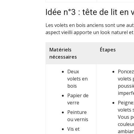
Idée n°3 : tête de lit en 
Les volets en bois anciens sont une autr
aspect vieilli apporte un look naturel 
Matériels
Étapes
nécessaires
Deux
Poncez 
volets en
volets 
bois
poussiè
imperfe
Papier de
verre
Peignez
volets 
Peinture
Vous p
ou vernis
couleu
Vis et
ambian