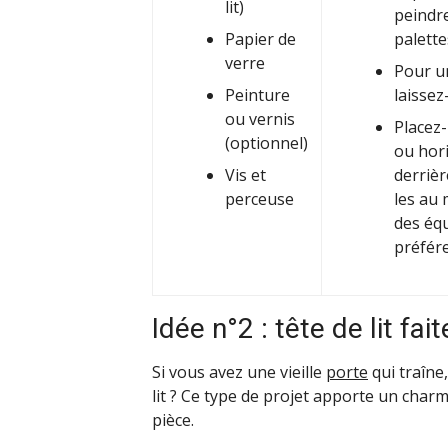
lit)
peindre
Papier de
palette
verre
Pour un
Peinture
laissez
ou vernis
Placez-
(optionnel)
ou hor
Vis et
derrière
perceuse
les au 
des équ
préfér
Idée n°2 : tête de lit fa
Si vous avez une vieille
porte
qui traîne
lit ? Ce type de projet apporte un cha
pièce.