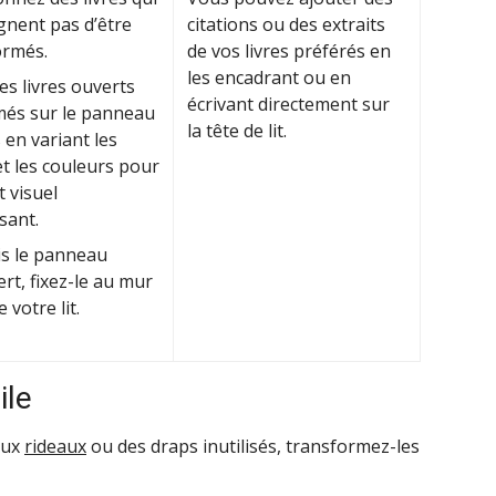
gnent pas d’être
citations ou des extraits
ormés.
de vos livres préférés en
les encadrant ou en
les livres ouverts
écrivant directement sur
més sur le panneau
la tête de lit.
 en variant les
 et les couleurs pour
t visuel
sant.
is le panneau
rt, fixez-le au mur
 votre lit.
ile
eux
rideaux
ou des draps inutilisés, transformez-les