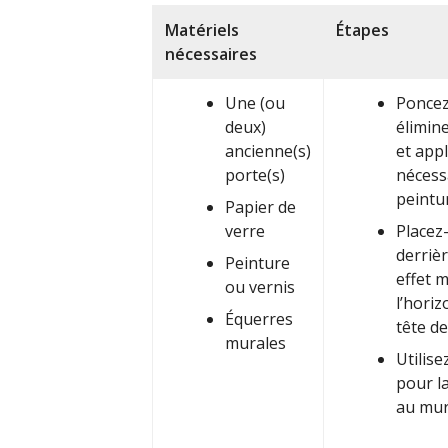
Matériels
Étapes
nécessaires
Une (ou
Poncez
deux)
élimin
ancienne(s)
et appl
porte(s)
nécess
peintu
Papier de
verre
Placez-
derrièr
Peinture
effet 
ou vernis
l’hori
Équerres
tête de
murales
Utilis
pour la
au mur