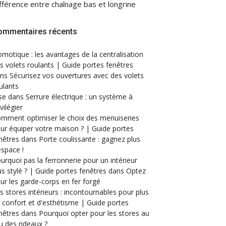
fférence entre chaînage bas et longrine
ommentaires récents
motique : les avantages de la centralisation
s volets roulants | Guide portes fenêtres
ans
Sécurisez vos ouvertures avec des volets
ulants
se
dans
Serrure électrique : un système à
ivilégier
mment optimiser le choix des menuiseries
ur équiper votre maison ? | Guide portes
nêtres
dans
Porte coulissante : gagnez plus
espace !
urquoi pas la ferronnerie pour un intérieur
us stylé ? | Guide portes fenêtres
dans
Optez
ur les garde-corps en fer forgé
s stores intérieurs : incontournables pour plus
 confort et d'esthétisme | Guide portes
nêtres
dans
Pourquoi opter pour les stores au
eu des rideaux ?