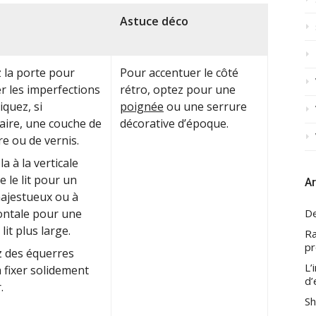
Astuce déco
 la porte pour
Pour accentuer le côté
er les imperfections
rétro, optez pour une
iquez, si
poignée
ou une serrure
aire, une couche de
décorative d’époque.
re ou de vernis.
la à la verticale
e le lit pour un
Ar
majestueux ou à
zontale pour une
De
 lit plus large.
Ra
pr
ez des équerres
L’
 fixer solidement
d’
.
Sh