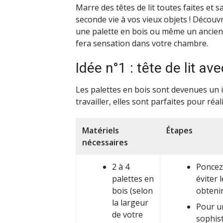
Marre des têtes de lit toutes faites et 
seconde vie à vos vieux objets ! Décou
une palette en bois ou même un ancien c
fera sensation dans votre chambre.
Idée n°1 : tête de lit av
Les palettes en bois sont devenues un in
travailler, elles sont parfaites pour réa
Matériels
Étapes
nécessaires
2 à 4
Poncez 
palettes en
éviter 
bois (selon
obtenir
la largeur
Pour u
de votre
sophis