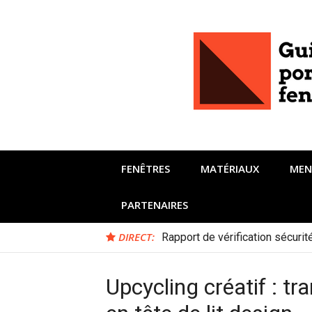
Aller
au
contenu
FENÊTRES
MATÉRIAUX
MEN
PARTENAIRES
DIRECT:
Rapport de vérification sécuri
Upcycling créatif : t