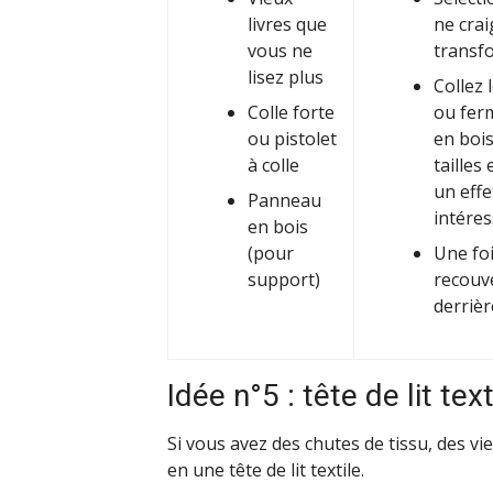
livres que
ne crai
vous ne
transf
lisez plus
Collez 
Colle forte
ou fer
ou pistolet
en bois
à colle
tailles
un effe
Panneau
intéres
en bois
(pour
Une fo
support)
recouve
derrière
Idée n°5 : tête de lit text
Si vous avez des chutes de tissu, des vi
en une tête de lit textile.