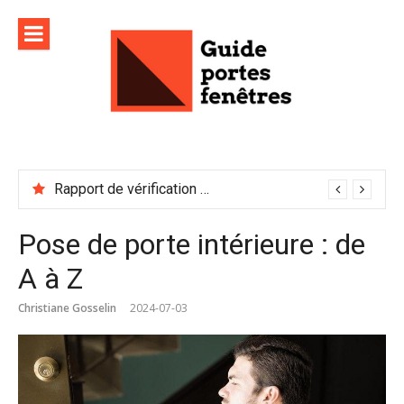
Aller
au
contenu
Rapport de vérification sécurité : à conserver précieusement
Pose de porte intérieure : de
A à Z
Christiane Gosselin
2024-07-03