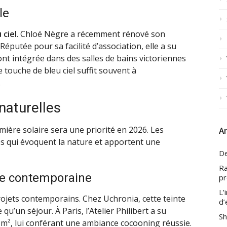
le
 ciel
. Chloé Nègre a récemment rénové son
éputée pour sa facilité d’association, elle a su
ont intégrée dans des salles de bains victoriennes
 touche de bleu ciel suffit souvent à
.
naturelles
mière solaire sera une priorité en 2026. Les
Ar
es qui évoquent la nature et apportent une
De
Ra
he contemporaine
pr
L’
rojets contemporains. Chez Uchronia, cette teinte
d’
qu’un séjour. À Paris, l’Atelier Philibert a su
Sh
14 m², lui conférant une ambiance cocooning réussie.