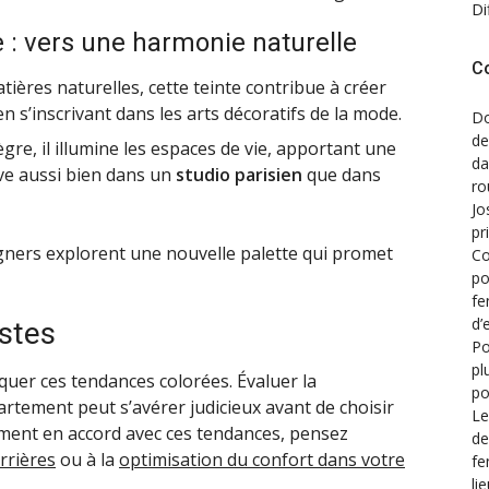
Di
e : vers une harmonie naturelle
C
ières naturelles, cette teinte contribue à créer
n s’inscrivant dans les arts décoratifs de la mode.
Do
de
gre, il illumine les espaces de vie, apportant une
d
uve aussi bien dans un
studio parisien
que dans
ro
Jo
pr
igners explorent une nouvelle palette qui promet
Co
po
fe
d’
istes
Po
pl
iquer ces tendances colorées. Évaluer la
po
rtement peut s’avérer judicieux avant de choisir
Le
tement en accord avec ces tendances, pensez
de
rrières
ou à la
optimisation du confort dans votre
fe
li