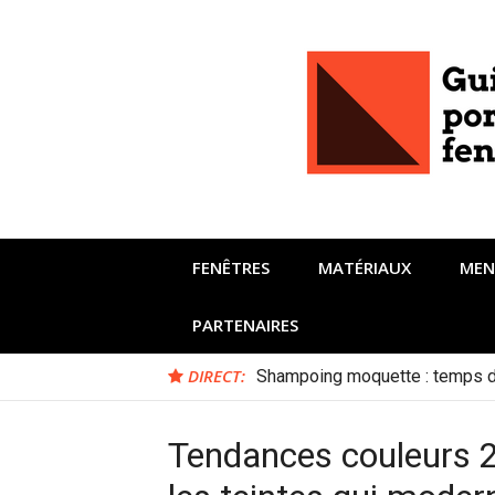
Aller
au
contenu
FENÊTRES
MATÉRIAUX
MEN
PARTENAIRES
DIRECT:
Shampoing moquette : temps 
Tendances couleurs 