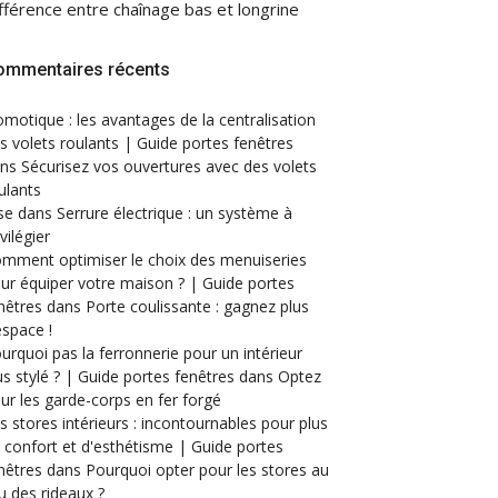
fférence entre chaînage bas et longrine
ommentaires récents
motique : les avantages de la centralisation
s volets roulants | Guide portes fenêtres
ans
Sécurisez vos ouvertures avec des volets
ulants
se
dans
Serrure électrique : un système à
ivilégier
mment optimiser le choix des menuiseries
ur équiper votre maison ? | Guide portes
nêtres
dans
Porte coulissante : gagnez plus
espace !
urquoi pas la ferronnerie pour un intérieur
us stylé ? | Guide portes fenêtres
dans
Optez
ur les garde-corps en fer forgé
s stores intérieurs : incontournables pour plus
 confort et d'esthétisme | Guide portes
nêtres
dans
Pourquoi opter pour les stores au
eu des rideaux ?