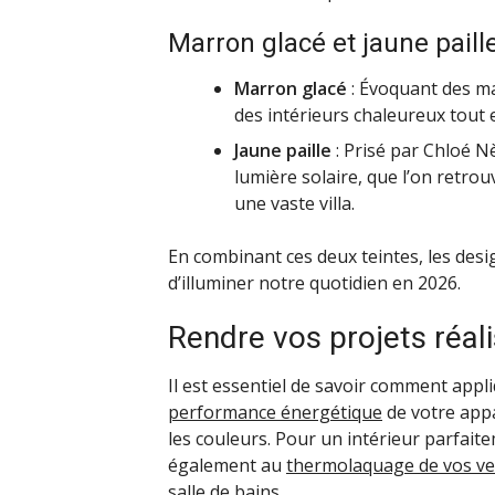
Marron glacé et jaune paill
Marron glacé
: Évoquant des mat
des intérieurs chaleureux tout e
Jaune paille
: Prisé par Chloé Nè
lumière solaire, que l’on retro
une vaste villa.
En combinant ces deux teintes, les des
d’illuminer notre quotidien en 2026.
Rendre vos projets réal
Il est essentiel de savoir comment appl
performance énergétique
de votre appa
les couleurs. Pour un intérieur parfai
également au
thermolaquage de vos ve
salle de bains
.