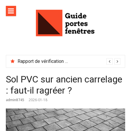
Aller
au
contenu
Rapport de vérification sécurité : à conserver précieusement
Sol PVC sur ancien carrelage
: faut-il ragréer ?
admin8745
2026-01-18