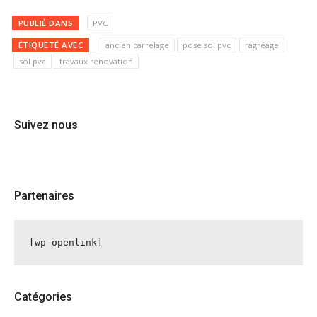
PUBLIÉ DANS
PVC
ÉTIQUETÉ AVEC
ancien carrelage
pose sol pvc
ragréage
sol pvc
travaux rénovation
Suivez nous
Partenaires
[wp-openlink]
Catégories