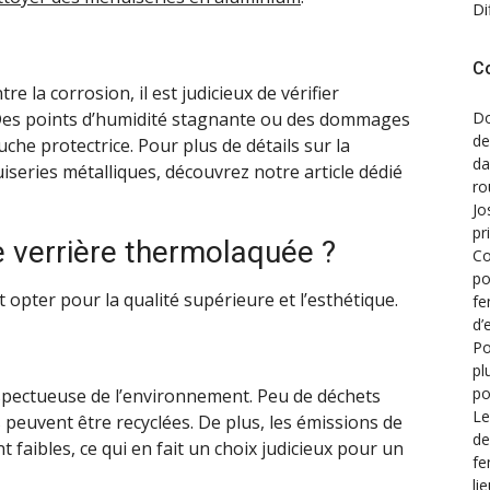
Di
C
 la corrosion, il est judicieux de vérifier
Do
. Des points d’humidité stagnante ou des dommages
de
he protectrice. Pour plus de détails sur la
d
iseries métalliques, découvrez notre article dédié
ro
Jo
pr
 verrière thermolaquée ?
Co
po
 opter pour la qualité supérieure et l’esthétique.
fe
d’
Po
pl
po
pectueuse de l’environnement. Peu de déchets
Le
 peuvent être recyclées. De plus, les émissions de
de
faibles, ce qui en fait un choix judicieux pour un
fe
li