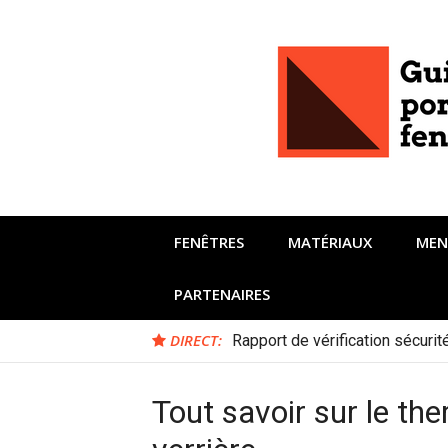
Aller
au
contenu
FENÊTRES
MATÉRIAUX
MEN
PARTENAIRES
DIRECT:
Rapport de vérification sécuri
Tout savoir sur le th