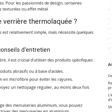
ées. Pour les passionnés de design, certaines
s texturées ou effet métal.
 verrière thermolaquée ?
s est relativement simple, mais nécessite quelques
nseils d’entretien
, il est crucial d’utiliser des produits spécifiques :
Ar
roduits abrasifs ou à base d’acides.
De
on en microfibre pour éviter les rayures.
Ra
voyez un nettoyage régulier, au moins deux fois
pr
L’
d’
yage des menuiseries aluminium, vous pouvez
Sh
toyer des menuiseries en aluminium
.