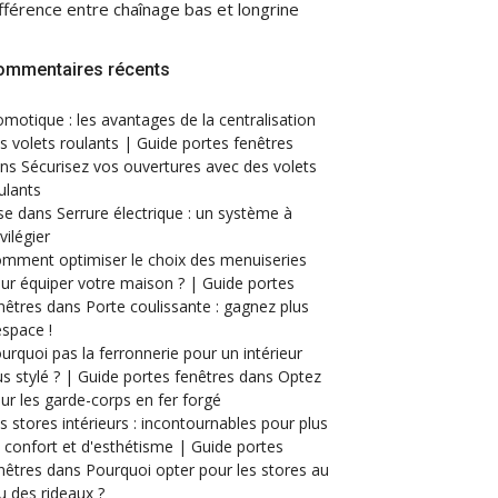
fférence entre chaînage bas et longrine
ommentaires récents
motique : les avantages de la centralisation
s volets roulants | Guide portes fenêtres
ans
Sécurisez vos ouvertures avec des volets
ulants
se
dans
Serrure électrique : un système à
ivilégier
mment optimiser le choix des menuiseries
ur équiper votre maison ? | Guide portes
nêtres
dans
Porte coulissante : gagnez plus
espace !
urquoi pas la ferronnerie pour un intérieur
us stylé ? | Guide portes fenêtres
dans
Optez
ur les garde-corps en fer forgé
s stores intérieurs : incontournables pour plus
 confort et d'esthétisme | Guide portes
nêtres
dans
Pourquoi opter pour les stores au
eu des rideaux ?