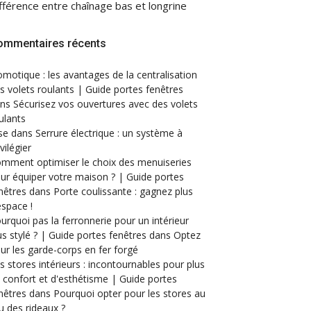
fférence entre chaînage bas et longrine
ommentaires récents
motique : les avantages de la centralisation
s volets roulants | Guide portes fenêtres
ans
Sécurisez vos ouvertures avec des volets
ulants
se
dans
Serrure électrique : un système à
ivilégier
mment optimiser le choix des menuiseries
ur équiper votre maison ? | Guide portes
nêtres
dans
Porte coulissante : gagnez plus
espace !
urquoi pas la ferronnerie pour un intérieur
us stylé ? | Guide portes fenêtres
dans
Optez
ur les garde-corps en fer forgé
s stores intérieurs : incontournables pour plus
 confort et d'esthétisme | Guide portes
nêtres
dans
Pourquoi opter pour les stores au
eu des rideaux ?