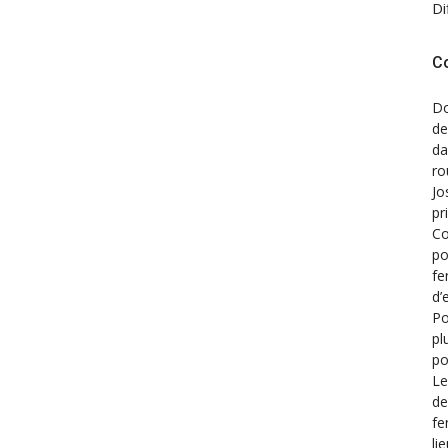
Di
C
Do
de
d
ro
Jo
pr
Co
po
fe
d’
Po
pl
po
Le
de
fe
li