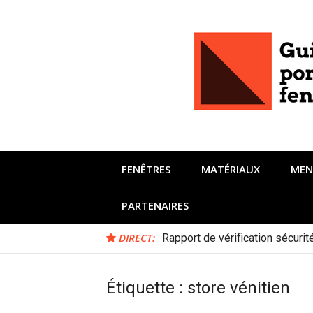
Aller
au
contenu
FENÊTRES
MATÉRIAUX
MEN
PARTENAIRES
DIRECT:
Rapport de vérification sécuri
Étiquette :
store vénitien