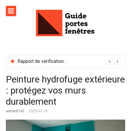
Aller
au
contenu
Rapport de vérification sécurité : à conserver précieusement
Peinture hydrofuge extérieure
: protégez vos murs
durablement
admin8745
2025-07-18