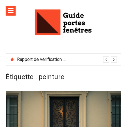
Aller
au
contenu
Rapport de vérification sécurité : à conserver précieusement
Étiquette :
peinture