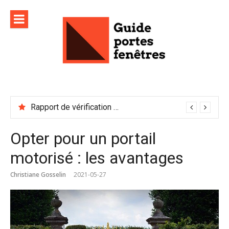
Aller
au
contenu
Rapport de vérification sécurité : à conserver précieusement
Opter pour un portail
motorisé : les avantages
Christiane Gosselin
2021-05-27