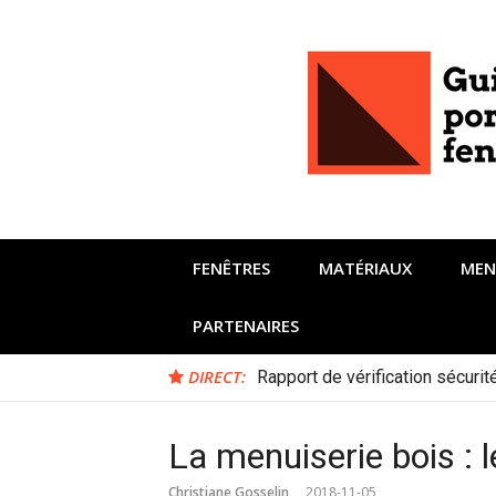
Aller
au
contenu
FENÊTRES
MATÉRIAUX
MEN
PARTENAIRES
DIRECT:
Rapport de vérification sécuri
La menuiserie bois : l
Christiane Gosselin
2018-11-05