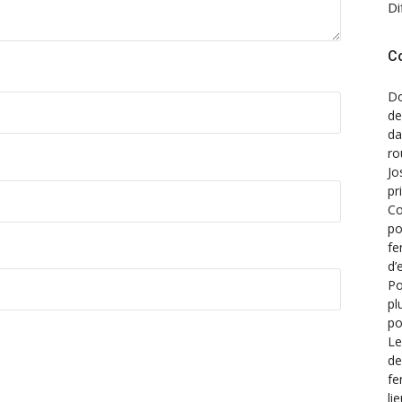
Di
C
Do
de
d
ro
Jo
pr
Co
po
fe
d’
Po
pl
po
Le
de
fe
li