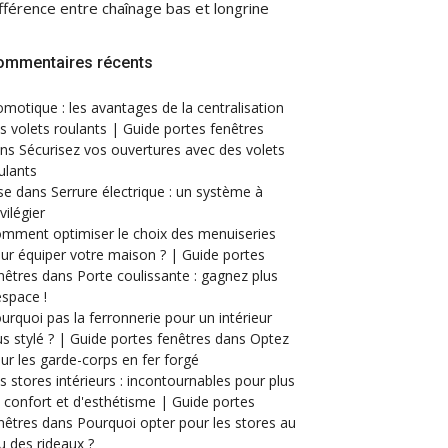
fférence entre chaînage bas et longrine
ommentaires récents
motique : les avantages de la centralisation
s volets roulants | Guide portes fenêtres
ans
Sécurisez vos ouvertures avec des volets
ulants
se
dans
Serrure électrique : un système à
ivilégier
mment optimiser le choix des menuiseries
ur équiper votre maison ? | Guide portes
nêtres
dans
Porte coulissante : gagnez plus
espace !
urquoi pas la ferronnerie pour un intérieur
us stylé ? | Guide portes fenêtres
dans
Optez
ur les garde-corps en fer forgé
s stores intérieurs : incontournables pour plus
 confort et d'esthétisme | Guide portes
nêtres
dans
Pourquoi opter pour les stores au
eu des rideaux ?