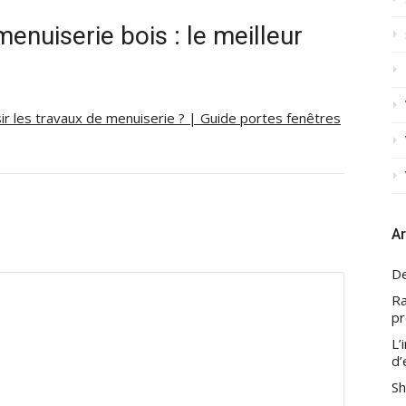
enuiserie bois : le meilleur
ir les travaux de menuiserie ? | Guide portes fenêtres
Ar
De
Ra
pr
L’
d’
Sh