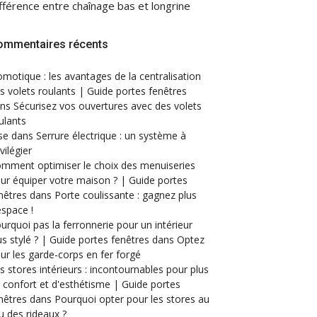
fférence entre chaînage bas et longrine
ommentaires récents
motique : les avantages de la centralisation
s volets roulants | Guide portes fenêtres
ans
Sécurisez vos ouvertures avec des volets
ulants
se
dans
Serrure électrique : un système à
ivilégier
mment optimiser le choix des menuiseries
ur équiper votre maison ? | Guide portes
nêtres
dans
Porte coulissante : gagnez plus
espace !
urquoi pas la ferronnerie pour un intérieur
us stylé ? | Guide portes fenêtres
dans
Optez
ur les garde-corps en fer forgé
s stores intérieurs : incontournables pour plus
 confort et d'esthétisme | Guide portes
nêtres
dans
Pourquoi opter pour les stores au
eu des rideaux ?