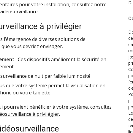
Di
ntaires pour votre installation, consultez notre
 vidéosurveillance
.
C
veillance à privilégier
Do
de
 l’émergence de diverses solutions de
d
s que vous devriez envisager.
ro
Jo
vement
: Ces dispositifs améliorent la sécurité en
pr
vement.
Co
po
surveillance de nuit par faible luminosité.
fe
us que votre système permet la visualisation en
d’
hone ou votre tablette.
Po
pl
i pourraient bénéficier à votre système, consultez
po
Le
éosurveillance à privilégier
.
de
fe
vidéosurveillance
li