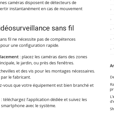
aines caméras disposent de détecteurs de
ertir instantanément en cas de mouvement
vidéosurveillance sans fil
 sans fil ne nécessite pas de compétences
s pour une configuration rapide.
mplacement
: placez les caméras dans des zones
cipale, le jardin, ou près des fenêtres.
Ar
 chevilles et des vis pour les montages nécessaires.
par le fabricant.
De
Ra
z-vous que votre équipement est bien branché et
pr
L’
e
: téléchargez l’application dédiée et suivez les
d’
e smartphone avec le système.
Sh