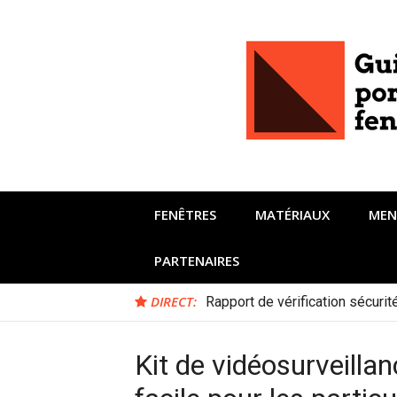
Aller
au
contenu
FENÊTRES
MATÉRIAUX
MEN
PARTENAIRES
DIRECT:
Rapport de vérification sécuri
Kit de vidéosurveillanc