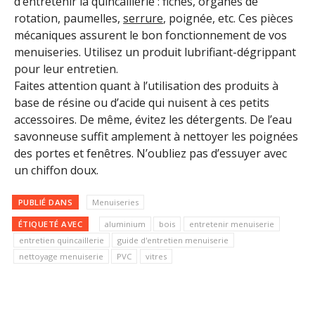
d’entretenir la quincaillerie : fiches, organes de
rotation, paumelles,
serrure
, poignée, etc. Ces pièces
mécaniques assurent le bon fonctionnement de vos
menuiseries. Utilisez un produit lubrifiant-dégrippant
pour leur entretien.
Faites attention quant à l’utilisation des produits à
base de résine ou d’acide qui nuisent à ces petits
accessoires. De même, évitez les détergents. De l’eau
savonneuse suffit amplement à nettoyer les poignées
des portes et fenêtres. N’oubliez pas d’essuyer avec
un chiffon doux.
PUBLIÉ DANS
Menuiseries
ÉTIQUETÉ AVEC
aluminium
bois
entretenir menuiserie
entretien quincaillerie
guide d'entretien menuiserie
nettoyage menuiserie
PVC
vitres