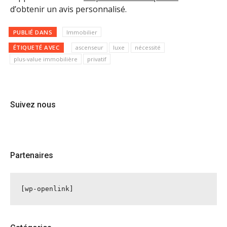
d’obtenir un avis personnalisé.
PUBLIÉ DANS
Immobilier
ÉTIQUETÉ AVEC
ascenseur
luxe
nécessité
plus-value immobilière
privatif
Suivez nous
Partenaires
[wp-openlink]