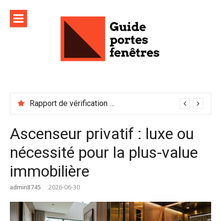
Aller
au
contenu
Rapport de vérification sécurité : à conserver précieusement
Ascenseur privatif : luxe ou
nécessité pour la plus-value
immobilière
admin8745
2026-06-30