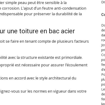
Di
ier simple peau peut être sensible à la
 corrosion. L’ajout d’un feutre anti-condensation
indispensable pour préserver la durabilité de la
C
Do
ur une toiture en bac acier
de
d
ro
doit se faire en tenant compte de plusieurs facteurs
Jo
pr
Co
lité avec la structure existante est primordiale.
po
approprié est nécessaire pour assurer l’écoulement
fe
d’
Po
tions en accord avec le style architectural du
pl
po
Le
eignez-vous sur les normes en vigueur dans votre
de
fe
li