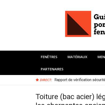
Aller
au
contenu
FENÊTRES
MATÉRIAUX
MEN
PARTENAIRES
DIRECT:
Rapport de vérification sécuri
Toiture (bac acier) lég