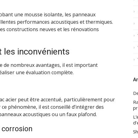
obant une mousse isolante, les panneaux
ellentes performances acoustiques et thermiques.
 les constructions neuves et les rénovations
et les inconvénients
te de nombreux avantages, il est important
réaliser une évaluation complète.
Ar
De
bac acier peut être accentué, particulièrement pour
Ra
 ce phénomène, il est conseillé d’intégrer des
pr
panneaux acoustiques ou un faux plafond.
L’
d’
 corrosion
Sh