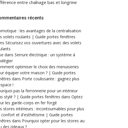
fférence entre chaînage bas et longrine
ommentaires récents
motique : les avantages de la centralisation
s volets roulants | Guide portes fenêtres
ans
Sécurisez vos ouvertures avec des volets
ulants
se
dans
Serrure électrique : un système à
ivilégier
mment optimiser le choix des menuiseries
ur équiper votre maison ? | Guide portes
nêtres
dans
Porte coulissante : gagnez plus
espace !
urquoi pas la ferronnerie pour un intérieur
us stylé ? | Guide portes fenêtres
dans
Optez
ur les garde-corps en fer forgé
s stores intérieurs : incontournables pour plus
 confort et d'esthétisme | Guide portes
nêtres
dans
Pourquoi opter pour les stores au
eu des rideaux ?