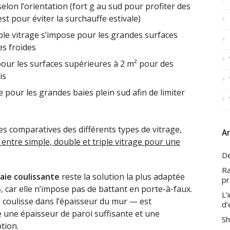
 selon l’orientation (fort g au sud pour profiter des
est pour éviter la surchauffe estivale)
riple vitrage s’impose pour les grandes surfaces
s froides
ur les surfaces supérieures à 2 m² pour des
is
le pour les grandes baies plein sud afin de limiter
s comparatives des différents types de vitrage,
Ar
x entre simple, double et triple vitrage pour une
De
Ra
aie coulissante
reste la solution la plus adaptée
pr
car elle n’impose pas de battant en porte-à-faux.
L’
 coulisse dans l’épaisseur du mur — est
d’
 une épaisseur de paroi suffisante et une
Sh
tion.