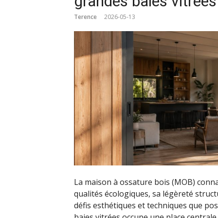
grandes baies vitrées
Terence
2026-05-13
La maison à ossature bois (MOB) conna
qualités écologiques, sa légèreté struc
défis esthétiques et techniques que pos
baies vitrées occupe une place centrale