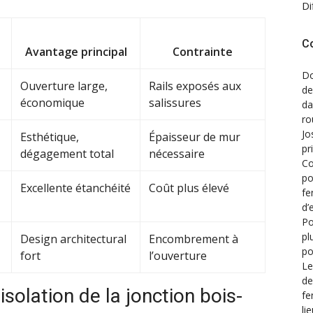
Di
C
Avantage principal
Contrainte
Do
Ouverture large,
Rails exposés aux
de
économique
salissures
d
ro
Jo
Esthétique,
Épaisseur de mur
pr
dégagement total
nécessaire
Co
po
Excellente étanchéité
Coût plus élevé
fe
d’
Po
pl
Design architectural
Encombrement à
po
fort
l’ouverture
Le
de
’isolation de la jonction bois-
fe
li