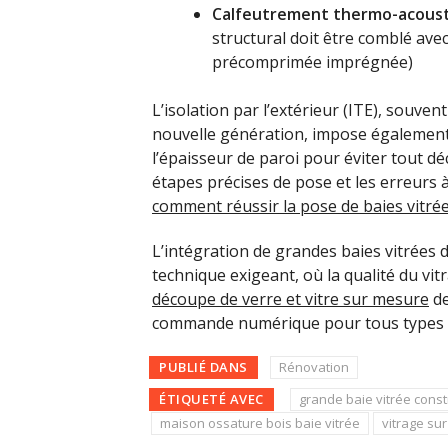
Calfeutrement thermo-acous
structural doit être comblé ave
précomprimée imprégnée)
L’isolation par l’extérieur (ITE), souve
nouvelle génération, impose également
l’épaisseur de paroi pour éviter tout d
étapes précises de pose et les erreurs 
comment réussir la pose de baies vitré
L’intégration de grandes baies vitrées 
technique exigeant, où la qualité du vit
découpe de verre et vitre sur mesure
de
commande numérique pour tous types d’
PUBLIÉ DANS
Rénovation
ÉTIQUETÉ AVEC
grande baie vitrée const
maison ossature bois baie vitrée
vitrage su