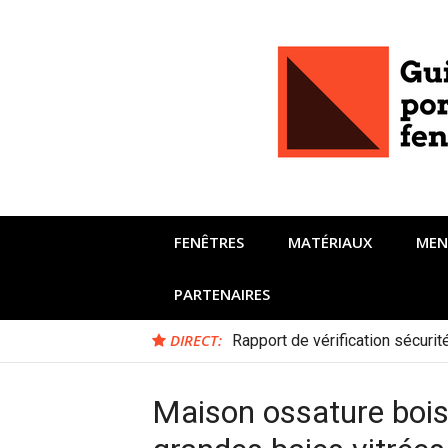
Aller
au
contenu
FENÊTRES
MATÉRIAUX
MEN
PARTENAIRES
DIRECT:
Rapport de vérification sécuri
Maison ossature bois