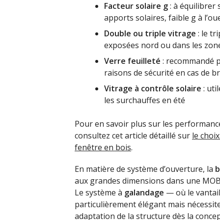
Facteur solaire g
: à équilibrer
apports solaires, faible g à l’ou
Double ou triple vitrage
: le t
exposées nord ou dans les zone
Verre feuilleté
: recommandé po
raisons de sécurité en cas de br
Vitrage à contrôle solaire
: uti
les surchauffes en été
Pour en savoir plus sur les performance
consultez cet article détaillé sur
le choi
fenêtre en bois
.
En matière de système d’ouverture, la
b
aux grandes dimensions dans une MOB, 
Le système à
galandage
— où le vantail
particulièrement élégant mais nécessite
adaptation de la structure dès la concep