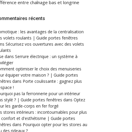
fférence entre chaînage bas et longrine
ommentaires récents
motique : les avantages de la centralisation
s volets roulants | Guide portes fenêtres
ans
Sécurisez vos ouvertures avec des volets
ulants
se
dans
Serrure électrique : un système à
ivilégier
mment optimiser le choix des menuiseries
ur équiper votre maison ? | Guide portes
nêtres
dans
Porte coulissante : gagnez plus
espace !
urquoi pas la ferronnerie pour un intérieur
us stylé ? | Guide portes fenêtres
dans
Optez
ur les garde-corps en fer forgé
s stores intérieurs : incontournables pour plus
 confort et d'esthétisme | Guide portes
nêtres
dans
Pourquoi opter pour les stores au
eu des rideaux ?