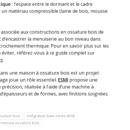
tique
: l’espace entre le dormant et le cadre
c un matériau compressible (laine de bois, mousse
nt associée aux constructions en ossature bois de
 d’encastrer la menuiserie au bon niveau dans
écrochement thermique. Pour en savoir plus sur les
à éviter, référez-vous à ce guide complet sur
es
.
dans une maison à ossature bois est un projet
rage joue un rôle essentiel.
ESMI
propose une
 précision, réalisée à l’aide d’une machine à
épaisseurs et de formes, avec finitions soignées.
ruction bois
intégration baie vitrée MOB
r mesure ossature bois