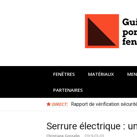
Aller
au
contenu
FENÊTRES
MATÉRIAUX
MEN
PARTENAIRES
DIRECT:
Rapport de vérification sécuri
Serrure électrique : u
Christiane Gosselin
2019-03-03