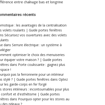
fférence entre chaînage bas et longrine
ommentaires récents
motique : les avantages de la centralisation
s volets roulants | Guide portes fenêtres
ans
Sécurisez vos ouvertures avec des volets
ulants
se
dans
Serrure électrique : un système à
ivilégier
mment optimiser le choix des menuiseries
ur équiper votre maison ? | Guide portes
nêtres
dans
Porte coulissante : gagnez plus
espace !
urquoi pas la ferronnerie pour un intérieur
us stylé ? | Guide portes fenêtres
dans
Optez
ur les garde-corps en fer forgé
s stores intérieurs : incontournables pour plus
 confort et d'esthétisme | Guide portes
nêtres
dans
Pourquoi opter pour les stores au
eu des rideaux ?