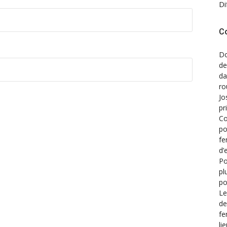
Di
C
Do
de
d
ro
Jo
pr
Co
po
fe
d’
Po
pl
po
Le
de
fe
li