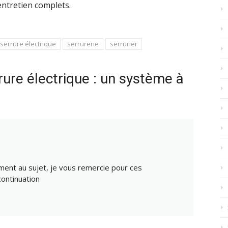
’entretien complets.
serrure électrique
serrurerie
serrurier
ure électrique : un système à
ement au sujet, je vous remercie pour ces
continuation