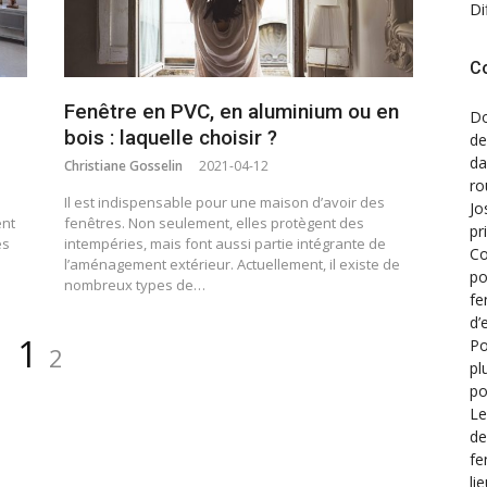
Di
C
Fenêtre en PVC, en aluminium ou en
Do
bois : laquelle choisir ?
de
d
Christiane Gosselin
2021-04-12
ro
Il est indispensable pour une maison d’avoir des
Jo
ent
fenêtres. Non seulement, elles protègent des
pr
es
intempéries, mais font aussi partie intégrante de
Co
l’aménagement extérieur. Actuellement, il existe de
po
nombreux types de…
fe
d’
Page
Page
1
Po
2
pl
po
Le
de
fe
li