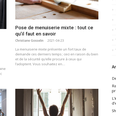
Pose de menuiserie mixte : tout ce
qu’il faut en savoir
Christiane Gosselin
2021-04-23
La menuiserie mixte présente un fort taux de
demande ces derniers temps ; ceci en raison du bien
et de la sécurité qu’elle procure à ceux qui
l’adoptent. Vous souhaitez en…
Ar
aine
ec
De
Ra
pr
L’
d’
Sh