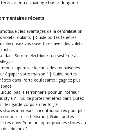
fférence entre chaînage bas et longrine
ommentaires récents
motique : les avantages de la centralisation
s volets roulants | Guide portes fenêtres
ans
Sécurisez vos ouvertures avec des volets
ulants
se
dans
Serrure électrique : un système à
ivilégier
mment optimiser le choix des menuiseries
ur équiper votre maison ? | Guide portes
nêtres
dans
Porte coulissante : gagnez plus
espace !
urquoi pas la ferronnerie pour un intérieur
us stylé ? | Guide portes fenêtres
dans
Optez
ur les garde-corps en fer forgé
s stores intérieurs : incontournables pour plus
 confort et d'esthétisme | Guide portes
nêtres
dans
Pourquoi opter pour les stores au
eu des rideaux ?