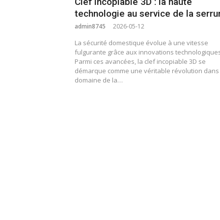
Clef incopiable 3D : la haute
technologie au service de la serru
admin8745
2026-05-12
La sécurité domestique évolue à une vitesse
fulgurante grâce aux innovations technologiques
Parmi ces avancées, la clef incopiable 3D se
démarque comme une véritable révolution dans 
domaine de la…
Pagination
des
publications