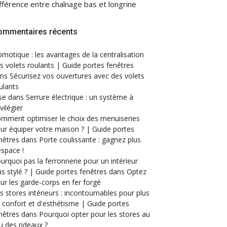
fférence entre chaînage bas et longrine
ommentaires récents
motique : les avantages de la centralisation
s volets roulants | Guide portes fenêtres
ans
Sécurisez vos ouvertures avec des volets
ulants
se
dans
Serrure électrique : un système à
ivilégier
mment optimiser le choix des menuiseries
ur équiper votre maison ? | Guide portes
nêtres
dans
Porte coulissante : gagnez plus
espace !
urquoi pas la ferronnerie pour un intérieur
us stylé ? | Guide portes fenêtres
dans
Optez
ur les garde-corps en fer forgé
s stores intérieurs : incontournables pour plus
 confort et d'esthétisme | Guide portes
nêtres
dans
Pourquoi opter pour les stores au
eu des rideaux ?