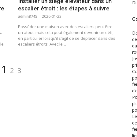
Installer un siège élévateur dans un
Di
re
escalier étroit : les étapes à suivre
admin8745
2026-01-23
C
Posséder une maison avec des escaliers peut être
.
un atout, mais cela peut également devenir un défi,
Do
en particulier lorsqu’il s’agit de se déplacer dans des
de
le
escaliers étroits. Avec le…
d
ro
Jo
Page
Page
pr
Page
1
2
3
Co
po
fe
d’
Po
pl
po
Le
de
fe
li