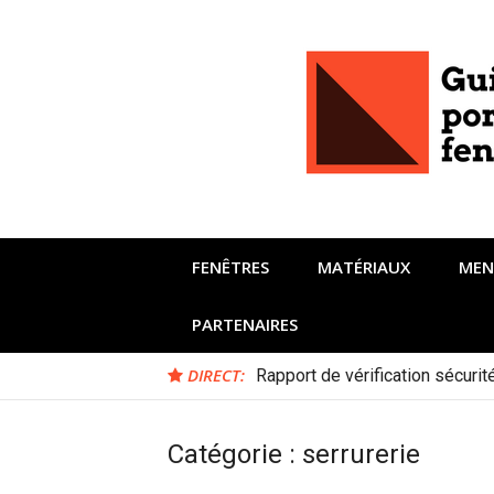
Aller
au
contenu
FENÊTRES
MATÉRIAUX
MEN
PARTENAIRES
DIRECT:
Rapport de vérification sécuri
Catégorie :
serrurerie