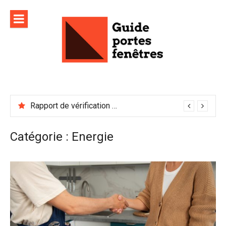
Aller
au
contenu
Rapport de vérification sécurité : à conserver précieusement
Catégorie :
Energie