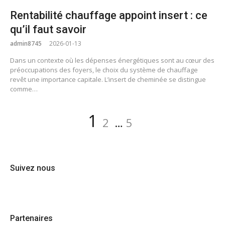
Rentabilité chauffage appoint insert : ce
qu’il faut savoir
admin8745
2026-01-13
Dans un contexte où les dépenses énergétiques sont au cœur des
préoccupations des foyers, le choix du système de chauffage
revêt une importance capitale. L’insert de cheminée se distingue
comme…
Pagination
Page
Page
Page
1
2
…
5
des
publications
Suivez nous
Partenaires