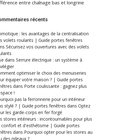
fférence entre chaînage bas et longrine
ommentaires récents
motique : les avantages de la centralisation
s volets roulants | Guide portes fenêtres
ans
Sécurisez vos ouvertures avec des volets
ulants
se
dans
Serrure électrique : un système à
ivilégier
mment optimiser le choix des menuiseries
ur équiper votre maison ? | Guide portes
nêtres
dans
Porte coulissante : gagnez plus
espace !
urquoi pas la ferronnerie pour un intérieur
us stylé ? | Guide portes fenêtres
dans
Optez
ur les garde-corps en fer forgé
s stores intérieurs : incontournables pour plus
 confort et d'esthétisme | Guide portes
nêtres
dans
Pourquoi opter pour les stores au
eu des rideaux ?