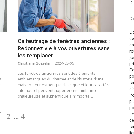
Di
C
Do
de
Calfeutrage de fenêtres anciennes :
d
Redonnez vie à vos ouvertures sans
ro
les remplacer
Jo
Christiane Gosselin
2024-03-06
pr
Co
Les fenêtres anciennes sont des éléments
po
s.
emblématiques du charme et de l’histoire d’une
fe
nt
maison. Leur esthétique classique et leur caractère
d’
intemporel peuvent apporter une ambiance
Po
chaleureuse et authentique à n’importe…
pl
po
Page
Page
Page
1
Le
2
…
4
de
fe
li