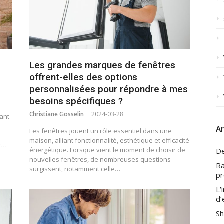
Les grandes marques de fenêtres
offrent-elles des options
personnalisées pour répondre à mes
besoins spécifiques ?
Christiane Gosselin
2024-03-28
rant
Ar
Les fenêtres jouent un rôle essentiel dans une
maison, alliant fonctionnalité, esthétique et efficacité
ur…
énergétique. Lorsque vient le moment de choisir de
De
nouvelles fenêtres, de nombreuses questions
Ra
surgissent, notamment celle…
pr
L’
d’
Sh