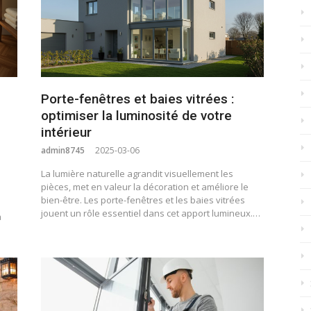
Porte-fenêtres et baies vitrées :
optimiser la luminosité de votre
intérieur
admin8745
2025-03-06
La lumière naturelle agrandit visuellement les
pièces, met en valeur la décoration et améliore le
bien-être. Les porte-fenêtres et les baies vitrées
jouent un rôle essentiel dans cet apport lumineux.…
à