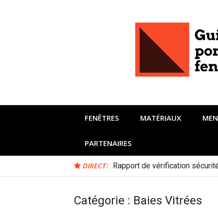
Aller
au
contenu
FENÊTRES
MATÉRIAUX
MEN
PARTENAIRES
DIRECT:
Rapport de vérification sécuri
Catégorie :
Baies Vitrées