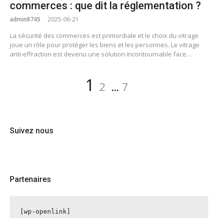
commerces : que dit la réglementation ?
admin8745
2025-06-21
La sécurité des commerces est primordiale et le choix du vitrage
joue un rôle pour protéger les biens et les personnes. Le vitrage
anti-effraction est devenu une solution incontournable face…
Pagination
Page
Page
Page
1
2
…
7
des
publications
Suivez nous
Partenaires
[wp-openlink]