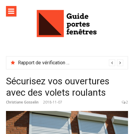
Aller
au
contenu
Rapport de vérification sécurité : à conserver précieusement
Sécurisez vos ouvertures
avec des volets roulants
Christiane Gosselin
2018-11-07
2