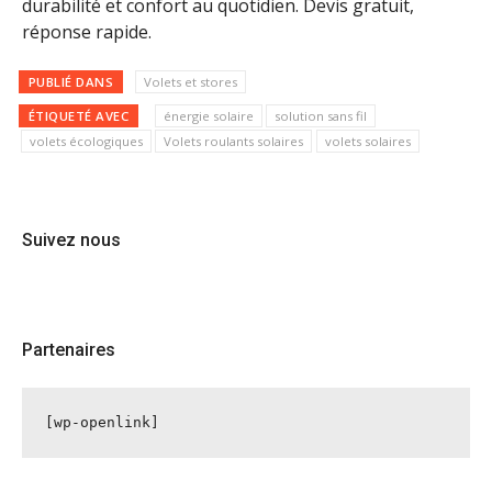
durabilité et confort au quotidien. Devis gratuit,
réponse rapide.
PUBLIÉ DANS
Volets et stores
ÉTIQUETÉ AVEC
énergie solaire
solution sans fil
volets écologiques
Volets roulants solaires
volets solaires
Suivez nous
Partenaires
[wp-openlink]