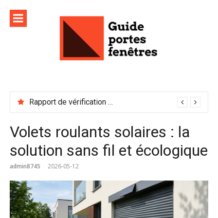
Aller
au
contenu
Rapport de vérification sécurité : à conserver précieusement
Volets roulants solaires : la
solution sans fil et écologique
admin8745
2026-05-12