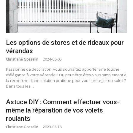
Les options de stores et de rideaux pour
vérandas
Christiane Gosselin
2024-08-05
Passionné de décoration, vous souhaitez apporter une touche
d’élégance à votre véranda ? Ou peut-être êtes-vous simplement à
la recherche d’une solution pratique pour vous protéger du soleil ?
Dans tous les…
Astuce DIY : Comment effectuer vous-
même la réparation de vos volets
roulants
Christiane Gosselin
2023-08-18