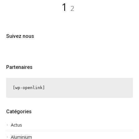
Pagination
Page
Page
1
2
des
publications
Suivez nous
Partenaires
[wp-openlink]
Catégories
Actus
Aluminium