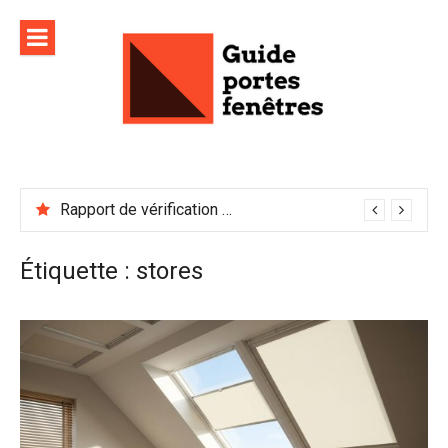
Aller
au
contenu
Rapport de vérification sécurité : à conserver précieusement
Étiquette :
stores