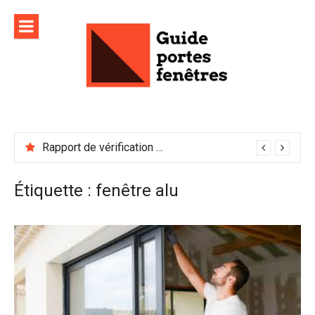
Aller
au
contenu
Rapport de vérification sécurité : à conserver précieusement
Étiquette :
fenêtre alu