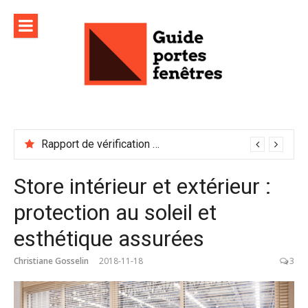
Aller
au
contenu
Rapport de vérification sécurité : à conserver précieusement
Store intérieur et extérieur :
protection au soleil et
esthétique assurées
Christiane Gosselin
2018-11-18
3