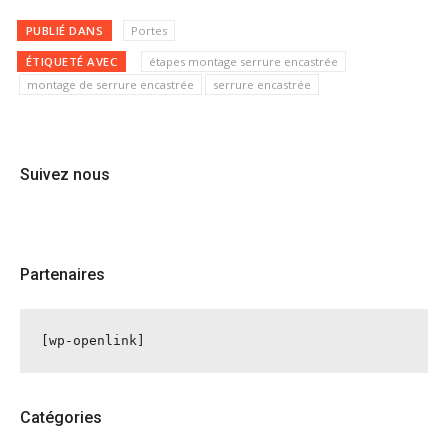
PUBLIÉ DANS
Portes
ÉTIQUETÉ AVEC
étapes montage serrure encastrée
montage de serrure encastrée
serrure encastrée
Suivez nous
Partenaires
[wp-openlink]
Catégories