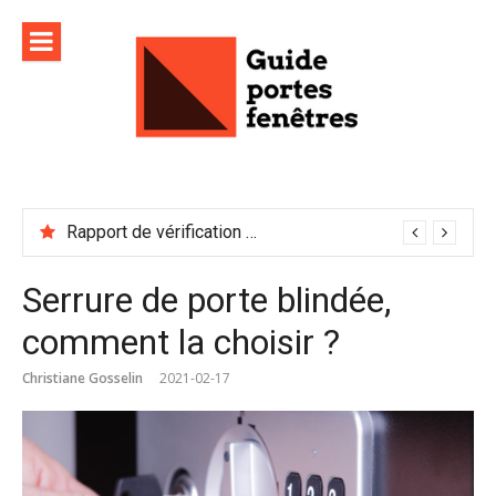
Aller
au
contenu
Rapport de vérification sécurité : à conserver précieusement
Serrure de porte blindée,
comment la choisir ?
Christiane Gosselin
2021-02-17