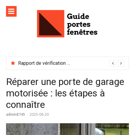
Aller
au
contenu
Rapport de vérification sécurité : à conserver précieusement
Réparer une porte de garage
motorisée : les étapes à
connaître
admin8745
2025-06-20