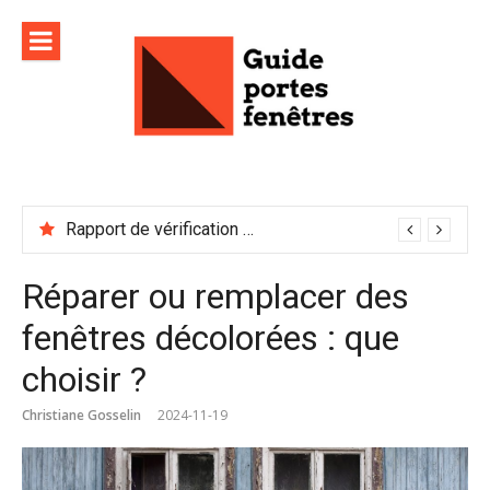
Aller
au
contenu
Rapport de vérification sécurité : à conserver précieusement
Réparer ou remplacer des
fenêtres décolorées : que
choisir ?
Christiane Gosselin
2024-11-19