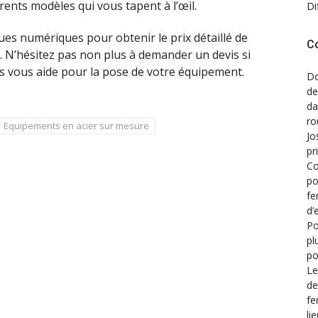
rents modèles qui vous tapent à l’œil.
Di
es numériques pour obtenir le prix détaillé de
C
 N’hésitez pas non plus à demander un devis si
s vous aide pour la pose de votre équipement.
Do
de
d
ro
Equipements en acier sur mesure
Jo
pr
Co
po
fe
d’
Po
pl
po
Le
de
fe
li