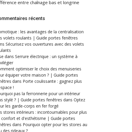
fférence entre chaînage bas et longrine
ommentaires récents
motique : les avantages de la centralisation
s volets roulants | Guide portes fenêtres
ans
Sécurisez vos ouvertures avec des volets
ulants
se
dans
Serrure électrique : un système à
ivilégier
mment optimiser le choix des menuiseries
ur équiper votre maison ? | Guide portes
nêtres
dans
Porte coulissante : gagnez plus
espace !
urquoi pas la ferronnerie pour un intérieur
us stylé ? | Guide portes fenêtres
dans
Optez
ur les garde-corps en fer forgé
s stores intérieurs : incontournables pour plus
 confort et d'esthétisme | Guide portes
nêtres
dans
Pourquoi opter pour les stores au
eu des rideaux ?