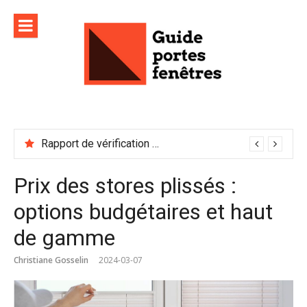
Aller
au
contenu
Rapport de vérification sécurité : à conserver précieusement
Prix des stores plissés :
options budgétaires et haut
de gamme
Christiane Gosselin
2024-03-07