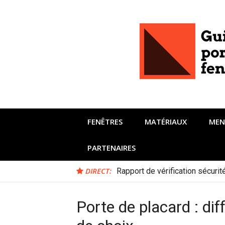
Aller
au
contenu
FENÊTRES
MATÉRIAUX
MEN
PARTENAIRES
DIRECT:
Rapport de vérification sécuri
Porte de placard : dif