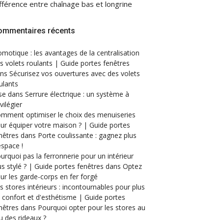
fférence entre chaînage bas et longrine
ommentaires récents
motique : les avantages de la centralisation
s volets roulants | Guide portes fenêtres
ans
Sécurisez vos ouvertures avec des volets
ulants
se
dans
Serrure électrique : un système à
ivilégier
mment optimiser le choix des menuiseries
ur équiper votre maison ? | Guide portes
nêtres
dans
Porte coulissante : gagnez plus
espace !
urquoi pas la ferronnerie pour un intérieur
us stylé ? | Guide portes fenêtres
dans
Optez
ur les garde-corps en fer forgé
s stores intérieurs : incontournables pour plus
 confort et d'esthétisme | Guide portes
nêtres
dans
Pourquoi opter pour les stores au
eu des rideaux ?