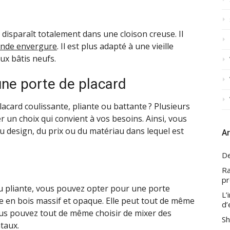
 disparaît totalement dans une cloison creuse. Il
ande envergure
. Il est plus adapté à une vieille
ux bâtis neufs.
une porte de placard
card coulissante, pliante ou battante ? Plusieurs
r un choix qui convient à vos besoins. Ainsi, vous
 du design, du prix ou du matériau dans lequel est
Ar
De
Ra
pr
u pliante, vous pouvez opter pour une porte
L’
tre en bois massif et opaque. Elle peut tout de même
d’
Vous pouvez tout de même choisir de mixer des
Sh
ntaux.