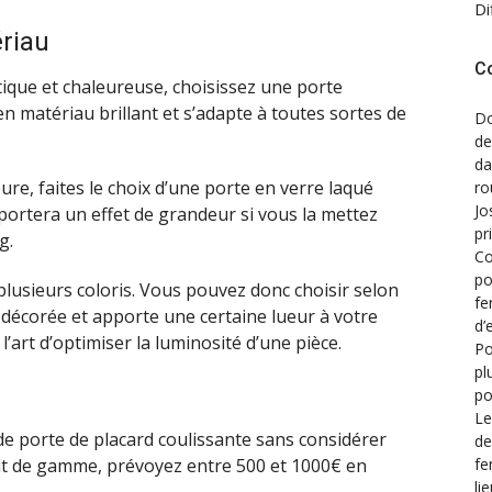
Di
ériau
C
ique et chaleureuse, choisissez une porte
 en matériau brillant et s’adapte à toutes sortes de
Do
de
d
ure, faites le choix d’une porte en verre laqué
ro
Jo
pportera un effet de grandeur si vous la mettez
pr
g.
Co
po
lusieurs coloris. Vous pouvez donc choisir selon
fe
e décorée et apporte une certaine lueur à votre
d’
 l’art d’optimiser la luminosité d’une pièce.
Po
pl
po
Le
e porte de placard coulissante sans considérer
de
fe
ut de gamme, prévoyez entre 500 et 1000€ en
li