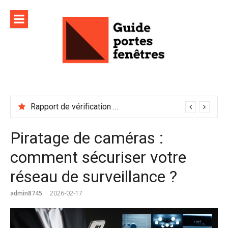
Aller
au
contenu
Rapport de vérification sécurité : à conserver précieusement
Piratage de caméras :
comment sécuriser votre
réseau de surveillance ?
admin8745
2026-02-17