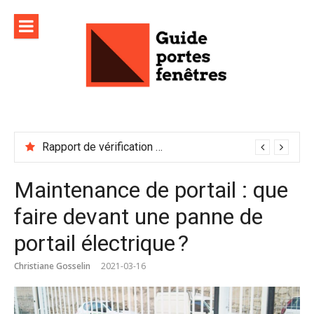
Aller
au
contenu
Rapport de vérification sécurité : à conserver précieusement
Maintenance de portail : que
faire devant une panne de
portail électrique ?
Christiane Gosselin
2021-03-16