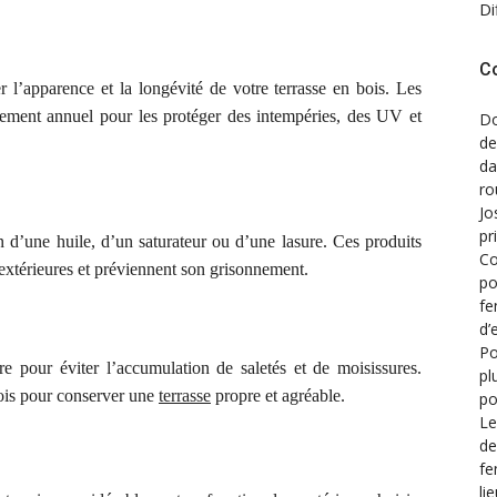
Di
C
er l’apparence et la longévité de votre terrasse en bois. Les
itement annuel pour les protéger des intempéries, des UV et
Do
de
d
ro
Jo
pr
on d’une huile, d’un saturateur ou d’une lasure. Ces produits
Co
s extérieures et préviennent son grisonnement.
po
fe
d’
Po
e pour éviter l’accumulation de saletés et de moisissures.
pl
bois pour conserver une
terrasse
propre et agréable.
po
Le
de
fe
li