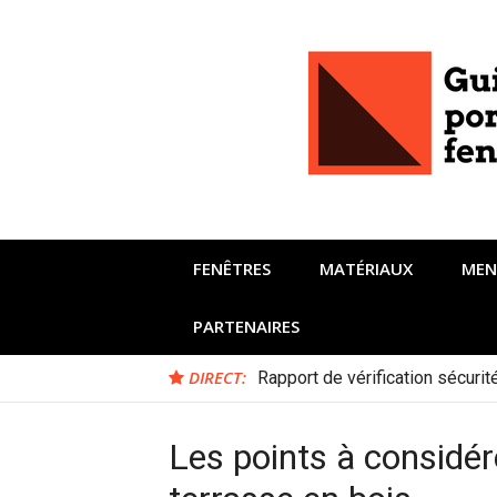
Aller
au
contenu
FENÊTRES
MATÉRIAUX
MEN
PARTENAIRES
DIRECT:
Rapport de vérification sécuri
Les points à considére