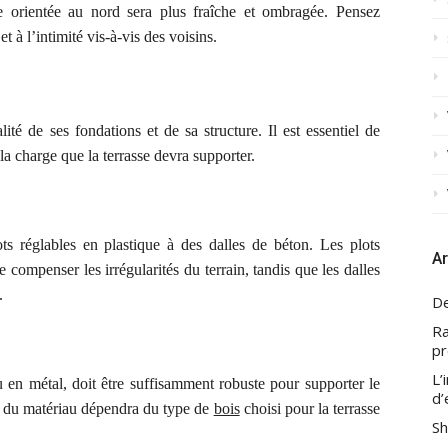
se orientée au nord sera plus fraîche et ombragée. Pensez
t à l’intimité vis-à-vis des voisins.
ité de ses fondations et de sa structure. Il est essentiel de
 la charge que la terrasse devra supporter.
ts réglables en plastique à des dalles de béton. Les plots
Ar
de compenser les irrégularités du terrain, tandis que les dalles
.
De
Ra
pr
L’
u en métal, doit être suffisamment robuste pour supporter le
d’
oix du matériau dépendra du type de
bois
choisi pour la terrasse
Sh