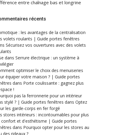
fférence entre chaînage bas et longrine
ommentaires récents
motique : les avantages de la centralisation
s volets roulants | Guide portes fenêtres
ans
Sécurisez vos ouvertures avec des volets
ulants
se
dans
Serrure électrique : un système à
ivilégier
mment optimiser le choix des menuiseries
ur équiper votre maison ? | Guide portes
nêtres
dans
Porte coulissante : gagnez plus
espace !
urquoi pas la ferronnerie pour un intérieur
us stylé ? | Guide portes fenêtres
dans
Optez
ur les garde-corps en fer forgé
s stores intérieurs : incontournables pour plus
 confort et d'esthétisme | Guide portes
nêtres
dans
Pourquoi opter pour les stores au
eu des rideaux ?