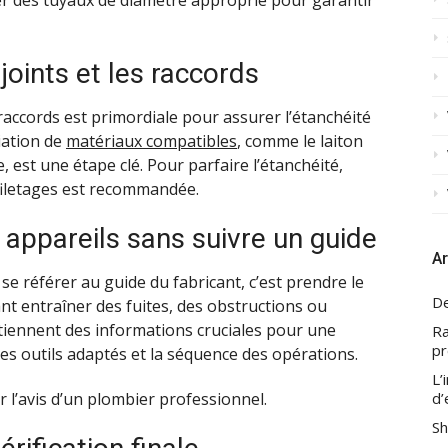
r des tuyaux de diamètre approprié pour garantir
 joints et les raccords
 raccords est primordiale pour assurer l’étanchéité
iation de
matériaux compatibles
, comme le laiton
e, est une étape clé. Pour parfaire l’étanchéité,
 filetages est recommandée.
es appareils sans suivre un guide
Ar
se référer au guide du fabricant, c’est prendre le
De
t entraîner des fuites, des obstructions ou
tiennent des informations cruciales pour une
Ra
pr
 des outils adaptés et la séquence des opérations.
L’
er l’avis d’un plombier professionnel.
d’
Sh