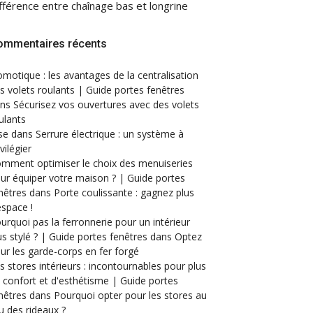
fférence entre chaînage bas et longrine
ommentaires récents
motique : les avantages de la centralisation
s volets roulants | Guide portes fenêtres
ans
Sécurisez vos ouvertures avec des volets
ulants
se
dans
Serrure électrique : un système à
ivilégier
mment optimiser le choix des menuiseries
ur équiper votre maison ? | Guide portes
nêtres
dans
Porte coulissante : gagnez plus
espace !
urquoi pas la ferronnerie pour un intérieur
us stylé ? | Guide portes fenêtres
dans
Optez
ur les garde-corps en fer forgé
s stores intérieurs : incontournables pour plus
 confort et d'esthétisme | Guide portes
nêtres
dans
Pourquoi opter pour les stores au
eu des rideaux ?