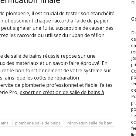
érification finale
Di
e plomberie, il est crucial de tester son étanchéité.
C
minutieusement chaque raccord à l’aide de papier
peut signaler une fuite, susceptible de causer des
Do
rez les raccords ou utilisez du ruban de téflon
de
d
ro
e de salle de bains réussie repose sur une
Jo
ieux des matériaux et un savoir-faire éprouvé. En
pr
surez le bon fonctionnement de votre système sur
Co
po
s, ainsi que les coûts de réparation
fe
ervice de plomberie professionnel et fiable, faites
d’
erie Pro,
expert en
création de
salle de bains à
Po
pl
po
Le
de
bains
plomberie salle de bains
rénovation salle de bain
fe
li