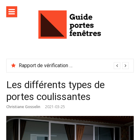
Aller
au
contenu
Rapport de vérification sécurité : à conserver précieusement
Les différents types de
portes coulissantes
Christiane Gosselin
2021-03-25