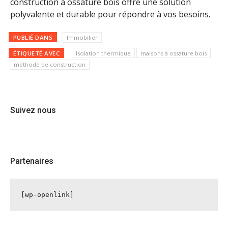
construction à ossature bois offre une solution
polyvalente et durable pour répondre à vos besoins.
PUBLIÉ DANS
Immobilier
ÉTIQUETÉ AVEC
Isolation thermique
maisons à ossature bois
méthode de construction
Suivez nous
Partenaires
[wp-openlink]