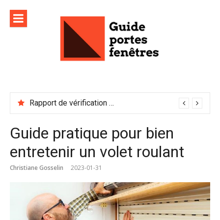
Aller
au
contenu
Rapport de vérification sécurité : à conserver précieusement
Guide pratique pour bien
entretenir un volet roulant
Christiane Gosselin
2023-01-31