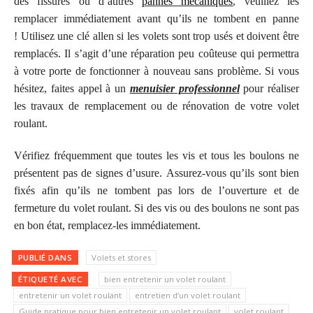
des fissures ou d’autres
pannes mécaniques
, veuillez les
remplacer immédiatement avant qu’ils ne tombent en panne
!
Utilisez une clé
allen si les volets sont trop usés et doivent être
remplacés.
Il s’agit d’une réparation peu coûteuse qui permettra
à votre porte de fonctionner à nouveau sans problème.
Si vous
hésitez, faites appel à un
menuisier
professionnel
pour réaliser
les travaux de remplacement ou de rénovation de votre volet
roulant.
Vérifiez fréquemment que toutes les vis et tous les boulons ne
présentent pas de signes d’usure.
Assurez-vous qu’ils sont bien
fixés afin qu’ils ne tombent pas lors de l’ouverture et de
fermeture du volet roulant.
Si des vis ou des boulons ne sont pas
en bon état, remplacez-les immédiatement.
PUBLIÉ DANS
Volets et stores
ÉTIQUETÉ AVEC
bien entretenir un volet roulant
entretenir un volet roulant
entretien d’un volet roulant
Guide pratique pour bien entretenir un volet roulant
volet roulant